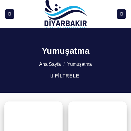
İçeriğe
atla
Yumuşatma
Ana Sayfa
/
Yumuşatma
FILTRELE