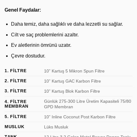
Genel Faydalar:
Daha temiz, daha sağlıklı ve daha lezzetli su sağlar.
Cilt ve saç problemlerini azaltır.
Ev aletlerinin ömrünü uzatır.
Çevre dostudur.
1. FİLTRE
10” Kartuş 5 Mikron Spun Filtre
2. FİLTRE
10” Kartuş GAC Karbon Filtre
3. FİLTRE
10” Kartuş Blok Karbon Filtre
Günlük 275-300 Litre Üretim Kapasiteli 75/80
4. FİLTRE
MEMBRAN
GPD Membran
5. FİLTRE
10” Inline Coconut Post Karbon Filtre
MUSLUK
Lüks Musluk
TANK
12 Litre 3.2 Galon Metal Basınç Denge Tankı