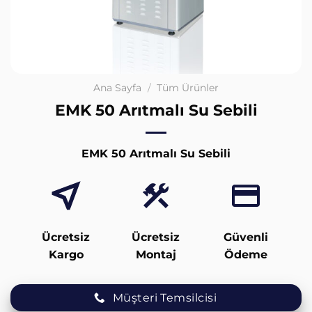
Ana Sayfa
/
Tüm Ürünler
EMK 50 Arıtmalı Su Sebili
EMK 50 Arıtmalı Su Sebili
Ücretsiz
Ücretsiz
Güvenli
Kargo
Montaj
Ödeme
Müşteri Temsilcisi