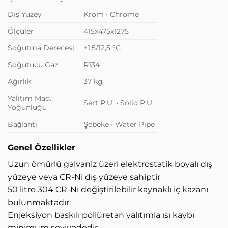
Dış Yüzey
Krom • Chrome
Ölçüler
415x475x1275
Soğutma Derecesi
+1,5/12,5 °C
Soğutucu Gaz
R134
Ağırlık
37 kg
Yalıtım Mad.
Sert P.U. • Solid P.U.
Yoğunluğu
Bağlantı
Şebeke • Water Pipe
Genel Özellikler
Uzun ömürlü galvaniz üzeri elektrostatik boyalı dış
yüzeye veya CR-Ni dış yüzeye sahiptir
50 litre 304 CR-Ni değiştirilebilir kaynaklı iç kazanı
bulunmaktadır.
Enjeksiyon baskılı poliüretan yalıtımla ısı kaybı
minimum seviyededir.