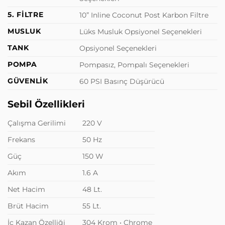
5. FİLTRE
10” Inline Coconut Post Karbon Filtre
MUSLUK
Lüks Musluk Opsiyonel Seçenekleri
TANK
Opsiyonel Seçenekleri
POMPA
Pompasız, Pompalı Seçenekleri
GÜVENLİK
60 PSI Basınç Düşürücü
Sebil Özellikleri
Çalışma Gerilimi
220 V
Frekans
50 Hz
Güç
150 W
Akım
1.6 A
Net Hacim
48 Lt.
Brüt Hacim
55 Lt.
İç Kazan Özelliği
304 Krom • Chrome